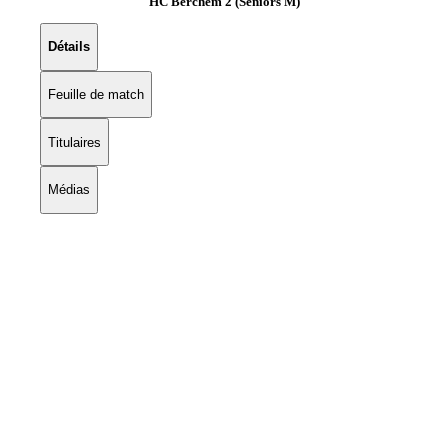
HC Berchem 2 (Seniors M)
Détails
Feuille de match
Titulaires
Médias