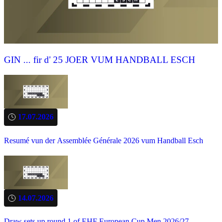
GIN ... fir d' 25 JOER VUM HANDBALL ESCH
17.07.2026
Resumé vun der Assemblée Générale 2026 vum Handball Esch
14.07.2026
Draw sets up round 1 of EHF European Cup Men 2026/27